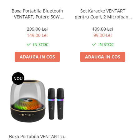
Boxa Portabila Bluetooth
Set Karaoke VENTART
VENTART, Putere 50W,
pentru Copii, 2 Microfoane
Autonomie 1200mAh,
cu Boxă, LED-uri, Efecte
Lumini RGB, Functie
Vocale, Bluetooth
299,00 Lei
199,00 Lei
Karaoke, Radio FM, Slot
149,00 Lei
99,00 Lei
Card TF/USB, Bluetooth
IN STOC
IN STOC
v5.3, Negru
ADAUGA IN COS
ADAUGA IN COS
NOU
Boxa Portabila VENTART cu