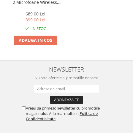
2 Microfoane Wireless,
Efect de Sticla, Bluetooth,
pentru Karaoke/ Petreceri,
689,00 Lei
cu Lumini, USB, AUX In,
399,00 Lei
Neagra
IN STOC
ADAUGA IN COS
NEWSLETTER
Nu rata ofertele si promotiile noastre
Vreau sa primesc newsletter cu promotiile
magazinului. Afla mai multe in
Politica de
Confidentialitate