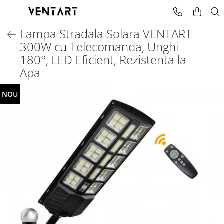
Lampa Stradala Solara VENTART
Microfoane
Mixere Audio
Masini de fum
300W cu Telecomanda, Unghi
Instrumente
Amplificate
Masini De Fum Cu Lumini
180°, LED Eficient, Rezistenta la
Apa
Voce
Neamplificate
NOU