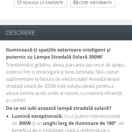
ADAUGA LA FAVORITE
CERE INFORMATII
DESCRIERE
Iluminează-ți spațiile exterioare inteligent și
puternic cu Lampa Stradală Solară 300W!
Transformă-ți grădina, aleea, parcarea sau orice alt spațiu
exterior într-o zonă sigură și bine luminată, fără costuri
suplimentare la factura de electricitate! Această lampă
stradală solară de 300W este soluția ideală pentru a
aduce lumina acolo unde ai nevoie, cu maximă eficiență
și confort.
De ce vei iubi această lampă stradală solară?
Lumină excepțională:
Cu o putere impresionantă
de
300W
și un
unghi larg de iluminare de 180°
, vei
beneficia de o vizibilitate clară și uniformă pe o