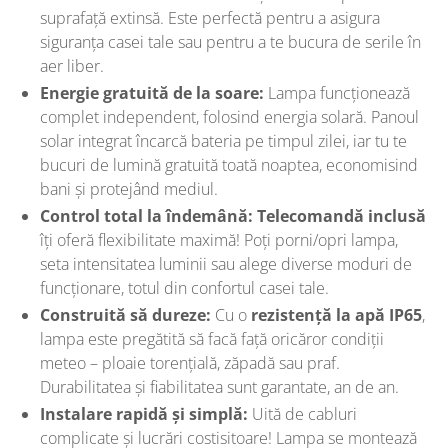
suprafață extinsă. Este perfectă pentru a asigura
siguranța casei tale sau pentru a te bucura de serile în
aer liber.
Energie gratuită de la soare:
Lampa funcționează
complet independent, folosind energia solară. Panoul
solar integrat încarcă bateria pe timpul zilei, iar tu te
bucuri de lumină gratuită toată noaptea, economisind
bani și protejând mediul.
Control total la îndemână:
Telecomandă inclusă
îți oferă flexibilitate maximă! Poți porni/opri lampa,
seta intensitatea luminii sau alege diverse moduri de
funcționare, totul din confortul casei tale.
Construită să dureze:
Cu o
rezistență la apă IP65
,
lampa este pregătită să facă față oricăror condiții
meteo – ploaie torențială, zăpadă sau praf.
Durabilitatea și fiabilitatea sunt garantate, an de an.
Instalare rapidă și simplă:
Uită de cabluri
complicate și lucrări costisitoare! Lampa se montează