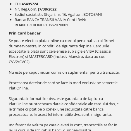
CUI
45495724
Nr. Reg.Com.
J7/38/2022
Sediul social: str. Stejari, nr. 16, Agafton, BOTOSANI
Banca: BANCA TRANSILVANIA Cont IBAN:
RO46BTRLRONCRT0662070001
Prin Card bancar
Se poate efectua plata online cu cardul personal sau al firmei
dumneavoastra, in conditii de siguranta deplina. Cardurile
acceptate la plata sunt cele emise sub siglele VISA (Classic si
Electron) si MASTERCARD (inclusiv Maestro, daca au cod
CVV2/CVC2).
Nu este perceput niciun comision suplimentar pentru tranzactii.
Procesarea datelor de card se face in mod exclusiv pe serverele
PlatiOnline.
Siguranta informatiilor dvs. este garantata de faptul ca
PlatiOnline nu stocheaza datele confidentiale ale cardului dvs, ci
le trimite criptat pe o conexiune securizata catre banca
procesatoare. In acest fel informatiile dvs. sunt in siguranta.
Indiferent de valuta pe care o aveti in cont, tranzactiile se fac in
lei, la cursul de schimb al bancii dumneavoastra.