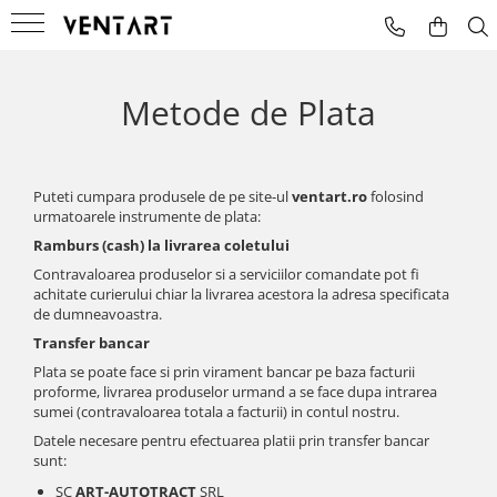
Microfoane
Mixere Audio
Masini de fum
Metode de Plata
Instrumente
Amplificate
Masini De Fum Cu Lumini
Voce
Neamplificate
Puteti cumpara produsele de pe site-ul
ventart.ro
folosind
urmatoarele instrumente de plata:
Ramburs (cash) la livrarea coletului
Contravaloarea produselor si a serviciilor comandate pot fi
achitate curierului chiar la livrarea acestora la adresa specificata
de dumneavoastra.
Transfer bancar
Plata se poate face si prin virament bancar pe baza facturii
proforme, livrarea produselor urmand a se face dupa intrarea
sumei (contravaloarea totala a facturii) in contul nostru.
Datele necesare pentru efectuarea platii prin transfer bancar
sunt:
SC
ART-AUTOTRACT
SRL