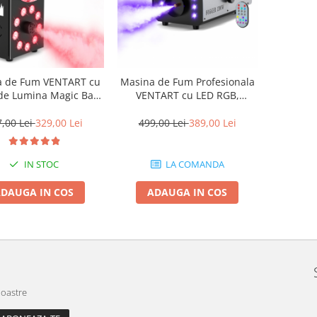
a de Fum VENTART cu
Masina de Fum Profesionala
de Lumina Magic Ball,
VENTART cu LED RGB,
comanda Wireless,
1200W, Control prin
, 9 LED-uri, pentru
Telecomanda, Rezervor 1L,
7,00 Lei
329,00 Lei
499,00 Lei
389,00 Lei
eceri, Evenimente,
Iluminare Multicolora
Scene, Neagra
IN STOC
LA COMANDA
DAUGA IN COS
ADAUGA IN COS
noastre