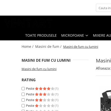
Microfoane
Mixere Audio
Masini de fum
Instrumente
Amplificate
Masini de fum cu lumini
Voce
Neamplificate
TOATE PRODUSELE
MICROFOANE
MIXERE A
Home /
Masini de fum /
Masini de fum cu lumini
Masini
MASINI DE FUM CU LUMINI
Afiseaza:
Masini de fum cu lumini
RATING
Peste
(1)
Peste
(1)
Peste
(1)
Peste
(1)