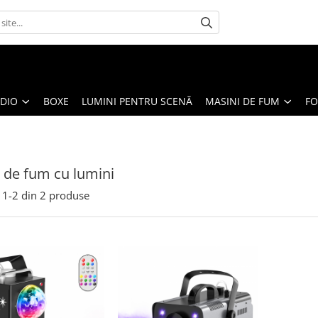
UDIO
BOXE
LUMINI PENTRU SCENĂ
MASINI DE FUM
FO
 de fum cu lumini
1-
2
din
2
produse