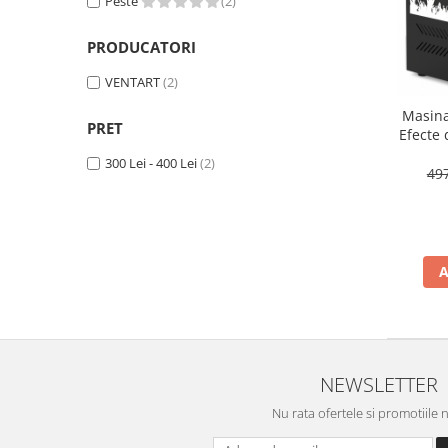
Peste
(2)
PRODUCATORI
VENTART
(2)
Masin
PRET
Efecte 
Tele
300 Lei - 400 Lei
(2)
700W
49
Petr
A
NEWSLETTER
Nu rata ofertele si promotiile 