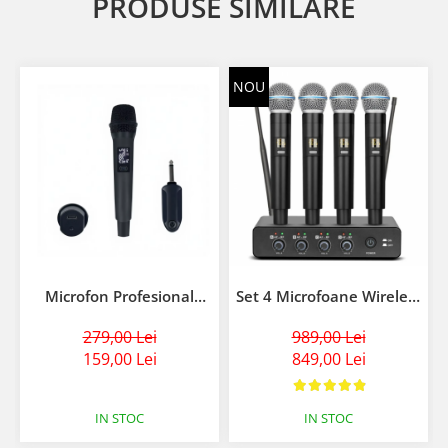
PRODUSE SIMILARE
NOU
Microfon Profesional
Set 4 Microfoane Wireless
VENTART, Dinamic,
Profesionale VENTART,
Cardioid, Distanta
279,00 Lei
fara fir UHF, cu Receiver,
989,00 Lei
Operare 30m, Conector
Omnidirectionale,
159,00 Lei
849,00 Lei
Jack 6,35, Ideal pentru
Portabile, pentru
Karaoke/Cantat, Design
Karaoke, Conferinte,
Ergonomic, Negru
Evenimente, Negre
IN STOC
IN STOC