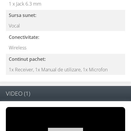
1 x Jack 6.3 mm
Sursa sunet:
Vocal
Conectivitate:
Wireless
Continut pachet:
1x Receiver,
1x Manual de utilizare,
1x Microfon
VIDEO
(1)