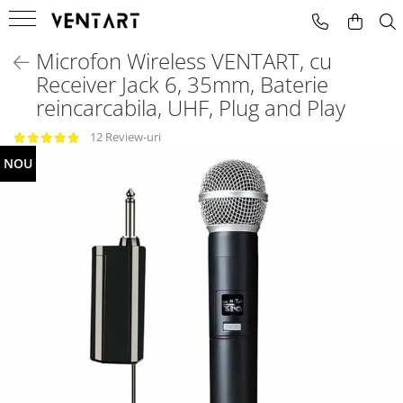
Microfon Wireless VENTART, cu
Microfoane
Mixere Audio
Masini de fum
Receiver Jack 6, 35mm, Baterie
Instrumente
Amplificate
Masini De Fum Cu Lumini
reincarcabila, UHF, Plug and Play
Voce
Neamplificate
12 Review-uri
NOU