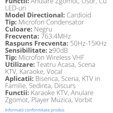
Functii:
Anulare Zgomot, Usor, Cu
LED-uri
Model Directional:
Cardioid
Tip:
Microfon Condensator
Culoare:
Negru
Frecventa:
763.4MHz
Raspuns Frecventa:
50Hz-15KHz
Sensibilitate:
≥90dB
Tip:
Microfon Wireless VHF
Utilizare:
Teatru Acasa, Scena
KTV, Karaoke, Vocal
Aplicatii:
Biserica, Scena, KTV in
Familie, Sedinta, Discurs
Functii:
Karaoke KTV, Anulare
Zgomot, Player Muzica, Vorbit
Informatii conformitate produs