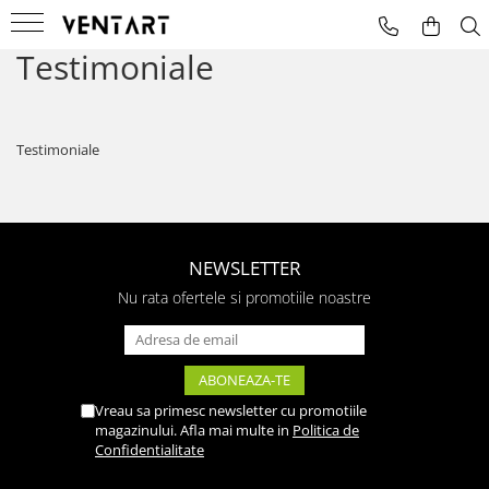
Testimoniale
Microfoane
Mixere Audio
Masini de fum
Instrumente
Amplificate
Masini De Fum Cu Lumini
Testimoniale
Voce
Neamplificate
NEWSLETTER
Nu rata ofertele si promotiile noastre
Vreau sa primesc newsletter cu promotiile
magazinului. Afla mai multe in
Politica de
Confidentialitate